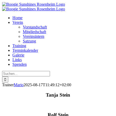
Zum
Inhalt
springen
Home
Verein
Vorstandschaft
Mitgliedschaft
Vereinsintern
Satzung
Training
Terminkalender
Galerie
Links
Spenden
Suche
nach:
Trainer
Mario
2025-08-17T11:49:12+02:00
Tanja Stein
Rolf Stein