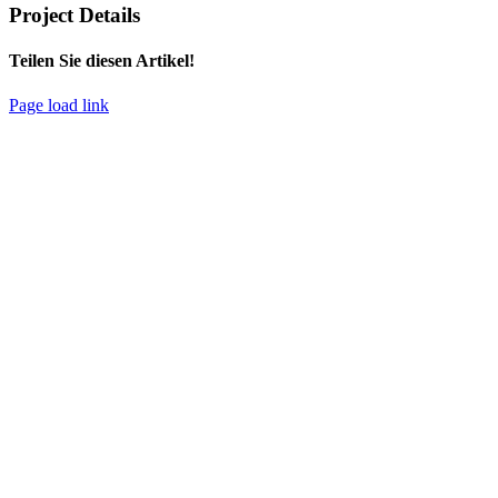
Project Details
Teilen Sie diesen Artikel!
Facebook
X
Bluesky
Reddit
LinkedIn
WhatsApp
Telegram
Tumblr
Xing
E-
Copy
Page load link
Mail
Link
Nach
oben