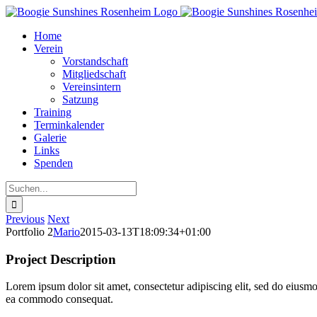
Zum
Inhalt
Home
springen
Verein
Vorstandschaft
Mitgliedschaft
Vereinsintern
Satzung
Training
Terminkalender
Galerie
Links
Spenden
Suche
nach:
Previous
Next
Portfolio 2
Mario
2015-03-13T18:09:34+01:00
Project Description
Lorem ipsum dolor sit amet, consectetur adipiscing elit, sed do eiusmo
ea commodo consequat.