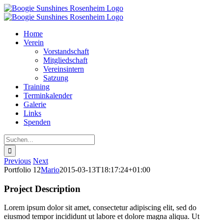
Zum
Inhalt
springen
Home
Verein
Vorstandschaft
Mitgliedschaft
Vereinsintern
Satzung
Training
Terminkalender
Galerie
Links
Spenden
Suche
nach:
Previous
Next
Portfolio 12
Mario
2015-03-13T18:17:24+01:00
Project Description
Lorem ipsum dolor sit amet, consectetur adipiscing elit, sed do
eiusmod tempor incididunt ut labore et dolore magna aliqua. Ut