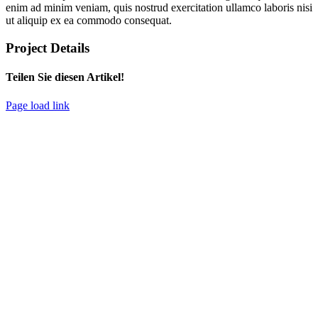
enim ad minim veniam, quis nostrud exercitation ullamco laboris nisi
ut aliquip ex ea commodo consequat.
Project Details
Teilen Sie diesen Artikel!
Facebook
X
Bluesky
Reddit
LinkedIn
WhatsApp
Telegram
Tumblr
Xing
E-
Copy
Page load link
Mail
Link
Nach
oben