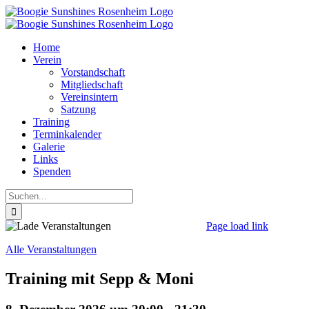
Zum
Inhalt
springen
Home
Verein
Vorstandschaft
Mitgliedschaft
Vereinsintern
Satzung
Training
Terminkalender
Galerie
Links
Spenden
Suche
nach:
Page load link
Nach
Alle Veranstaltungen
oben
Training mit Sepp & Moni