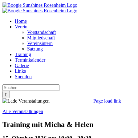
Zum
Inhalt
springen
Home
Verein
Vorstandschaft
Mitgliedschaft
Vereinsintern
Satzung
Training
Terminkalender
Galerie
Links
Spenden
Suche
nach:
Page load link
Nach
Alle Veranstaltungen
oben
Training mit Micha & Helen