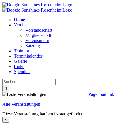
Zum
Inhalt
springen
Home
Verein
Vorstandschaft
Mitgliedschaft
Vereinsintern
Satzung
Training
Terminkalender
Galerie
Links
Spenden
Suche
nach:
Page load link
Nach
Alle Veranstaltungen
oben
Diese Veranstaltung hat bereits stattgefunden.
×