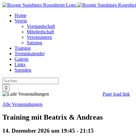
Zum
Inhalt
Home
springen
Verein
Vorstandschaft
Mitgliedschaft
Vereinsintern
Satzung
Training
Terminkalender
Galerie
Links
Spenden
Suche
nach:
Page load link
Nach
Alle Veranstaltungen
oben
Training mit Beatrix & Andreas
14. Dezember 2026 um 19:45
-
21:15